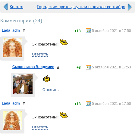
Костел
Городские цвето-джунгли в начале сентября
Комментарии (
24
)
Lada_adm
#
5 октября 2021 в 17:50
+13
Эх, красотень!!!
Ответить
Смольников Владимир
#
5 октября 2021 в 17:53
+8
Ответить
Lada_adm
#
5 октября 2021 в 17:50
+13
Эх, красотень!!!
Ответить