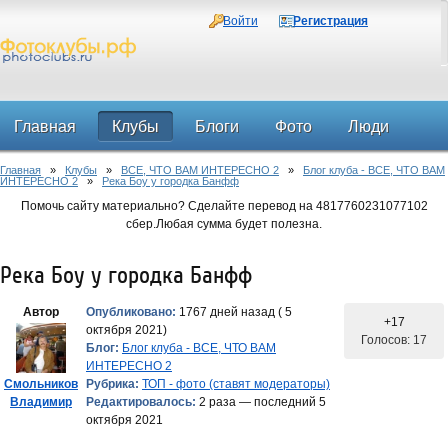
Войти
Регистрация
Главная
Клубы
Блоги
Фото
Люди
Главная
»
Клубы
»
ВСЕ, ЧТО ВАМ ИНТЕРЕСНО 2
»
Блог клуба - ВСЕ, ЧТО ВАМ
Форум
ИНТЕРЕСНО 2
»
Река Боу у городка Банфф
Помочь сайту материально? Сделайте перевод на 4817760231077102
сбер.Любая сумма будет полезна.
Река Боу у городка Банфф
Автор
Опубликовано:
1767 дней назад ( 5
+17
октября 2021)
Голосов: 17
Блог:
Блог клуба - ВСЕ, ЧТО ВАМ
ИНТЕРЕСНО 2
Смольников
Рубрика:
ТОП - фото (ставят модераторы)
Владимир
Редактировалось:
2 раза — последний 5
октября 2021