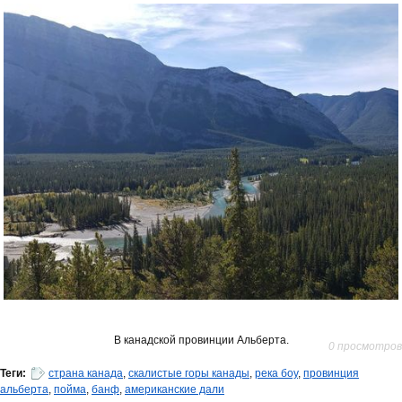
В канадской провинции Альберта.
0 просмотров
Теги:
страна канада
,
скалистые горы канады
,
река боу
,
провинция
альберта
,
пойма
,
банф
,
американские дали