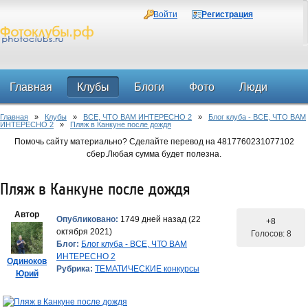
Войти
Регистрация
Главная
Клубы
Блоги
Фото
Люди
Главная
»
Клубы
»
ВСЕ, ЧТО ВАМ ИНТЕРЕСНО 2
»
Блог клуба - ВСЕ, ЧТО ВАМ
Форум
ИНТЕРЕСНО 2
»
Пляж в Канкуне после дождя
Помочь сайту материально? Сделайте перевод на 4817760231077102
сбер.Любая сумма будет полезна.
Пляж в Канкуне после дождя
Автор
Опубликовано:
1749 дней назад (22
+8
октября 2021)
Голосов: 8
Блог:
Блог клуба - ВСЕ, ЧТО ВАМ
ИНТЕРЕСНО 2
Одиноков
Рубрика:
ТЕМАТИЧЕСКИЕ конкурсы
Юрий