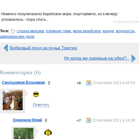
Немного похулиганило Карибское море, поштормило, но к вечеру
успокоилось - пора спать...
0 просмотров
Теги:
страна мексика
,
пляжная тема
,
море карибское
,
канкун
,
водоросль
,
американские дали
Бобровый пруд на ручье Триггер
Ну когда же перерыв на обед?..
Комментарии (
6
)
Смольников Владимир
#
23 октября 2021 в 03:53
+6
Ответить
Одиноков Юрий
#
23 октября 2021 в 14:28
+7