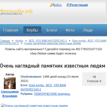
Войти
Регистрация
Главная
Клубы
Блоги
Фото
Люди
Главная
»
Клубы
»
ВСЕ, ЧТО ВАМ ИНТЕРЕСНО 2
»
Блог клуба - ВСЕ, ЧТО ВАМ
Форум
ИНТЕРЕСНО 2
»
Очень наглядный памятник известным людям
Помочь сайту материально? Сделайте перевод на 4817760231077102
сбер.Любая сумма будет полезна.
Очень наглядный памятник известным людям
Автор
Опубликовано:
1486 дней назад (14 июля
+8
2022)
Голосов: 8
Блог:
Блог клуба - ВСЕ, ЧТО ВАМ
ИНТЕРЕСНО 2
Смольников
Рубрика:
ТЕМАТИЧЕСКИЕ конкурсы
Владимир