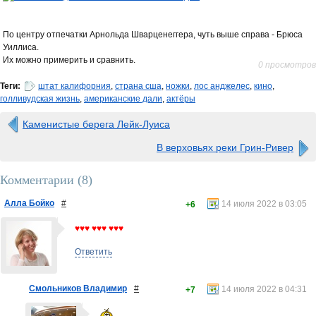
По центру отпечатки Арнольда Шварценеггера, чуть выше справа - Брюса
Уиллиса.
Их можно примерить и сравнить.
0 просмотров
Теги:
штат калифорния
,
страна сша
,
ножки
,
лос анджелес
,
кино
,
голливудская жизнь
,
американские дали
,
актёры
Каменистые берега Лейк-Луиса
В верховьях реки Грин-Ривер
Комментарии (
8
)
Алла Бойко
#
14 июля 2022 в 03:05
+6
♥♥♥ ♥♥♥ ♥♥♥
Ответить
Смольников Владимир
#
14 июля 2022 в 04:31
+7