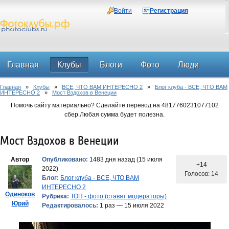
Войти
Регистрация
Главная
Клубы
Блоги
Фото
Люди
Главная
»
Клубы
»
ВСЕ, ЧТО ВАМ ИНТЕРЕСНО 2
»
Блог клуба - ВСЕ, ЧТО ВАМ
Форум
ИНТЕРЕСНО 2
»
Мост Вздохов в Венеции
Помочь сайту материально? Сделайте перевод на 4817760231077102
сбер.Любая сумма будет полезна.
Мост Вздохов в Венеции
Автор
Опубликовано:
1483 дня назад (15 июля
+14
2022)
Голосов: 14
Блог:
Блог клуба - ВСЕ, ЧТО ВАМ
ИНТЕРЕСНО 2
Одиноков
Рубрика:
ТОП - фото (ставят модераторы)
Юрий
Редактировалось:
1 раз — 15 июля 2022