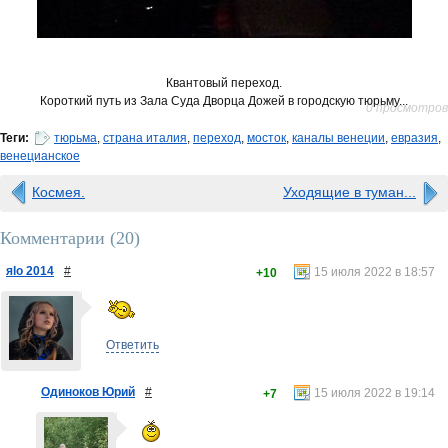
Квантовый переход.
Короткий путь из Зала Суда Дворца Дожей в городскую тюрьму...
0 просмотров
Теги:
тюрьма
,
страна италия
,
переход
,
мосток
,
каналы венеции
,
евразия
,
венецианское
Космея.
Уходящие в туман...
Комментарии (
20
)
яlo 2014
#
15 июля 2022 в 18:57
+10
Ответить
Одиноков Юрий
#
15 июля 2022 в 19:14
+7