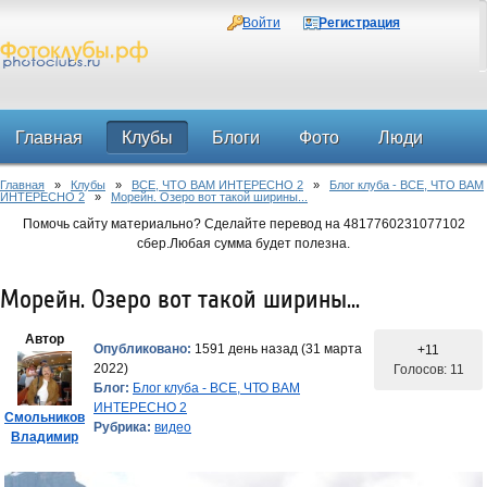
Войти
Регистрация
Главная
Клубы
Блоги
Фото
Люди
Главная
»
Клубы
»
ВСЕ, ЧТО ВАМ ИНТЕРЕСНО 2
»
Блог клуба - ВСЕ, ЧТО ВАМ
Форум
ИНТЕРЕСНО 2
»
Морейн. Озеро вот такой ширины...
Помочь сайту материально? Сделайте перевод на 4817760231077102
сбер.Любая сумма будет полезна.
Морейн. Озеро вот такой ширины...
Автор
Опубликовано:
1591 день назад (31 марта
+11
2022)
Голосов: 11
Блог:
Блог клуба - ВСЕ, ЧТО ВАМ
ИНТЕРЕСНО 2
Смольников
Рубрика:
видео
Владимир