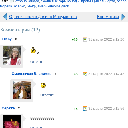
Теги:
страна канада
,
скалистые горы канады
,
провинция альберта
,
озеро
морейн
,
озерко
,
банф
,
американские дали
Одна из скал в Долине Монументов
Бегемотики
Комментарии (
12
)
Elleny
#
31 марта 2022 в 12:20
+10
5
Ответить
Смольников Владимир
#
31 марта 2022 в 14:43
+5
Ответить
Сережа
#
31 марта 2022 в 12:56
+4
555555555555