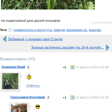
На подмосковной даче друзей-географов.
0 просмотров
Теги:
университеты и институты
,
поводок
,
московская об.
,
кошачее
Любимый у горожан парк Стэнли
Хорошо встречать рассвет на 14-й палубе...
Комментарии (
16
)
Одиноков Юрий
#
14 августа 2024 в 20:46
+5
Ответить
Смольников Владимир
#
14 августа 2024 в 21:45
+3