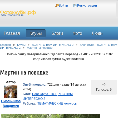
Войти
Регистрация
Главная
Клубы
Блоги
Фото
Люди
Главная
»
Клубы
»
ВСЕ, ЧТО ВАМ ИНТЕРЕСНО 2
»
Блог клуба - ВСЕ, ЧТО ВАМ
Форум
ИНТЕРЕСНО 2
»
Мартин на поводке
Помочь сайту материально? Сделайте перевод на 4817760231077102
сбер.Любая сумма будет полезна.
Мартин на поводке
Автор
Опубликовано:
722 дня назад (14 августа
+9
2024)
Голосов: 9
Блог:
Блог клуба - ВСЕ, ЧТО ВАМ
ИНТЕРЕСНО 2
Смольников
Рубрика:
ТЕМАТИЧЕСКИЕ конкурсы
Владимир