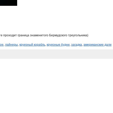
сте проходит граница знаменитого Бермудского треугольника)
кое
,
лайнеры
,
круизный корабль
,
круизные будни
,
загадка
,
американские дали