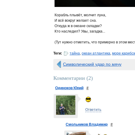
Корабль плывёт, молчит луна,
И всё вокруг желает сна.
Откуда ж в океане складки?
Кто наследил? Увы, загадка...
(Тут нужно отметить, что примерно в этом ме
Теги:
тайна
,
океан атлантика
,
море карибс
Символический удар по мячу
Комментарии (
2
)
Одиноков Юрий
#
Ответить
Смольников Владимир
#