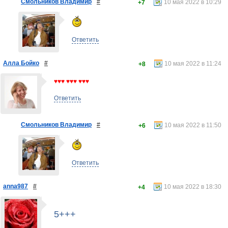
Смольников Владимир
#
10 мая 2022 в 10:29
+7
Ответить
Алла Бойко
#
10 мая 2022 в 11:24
+8
♥♥♥ ♥♥♥ ♥♥♥
Ответить
Смольников Владимир
#
10 мая 2022 в 11:50
+6
Ответить
anna987
#
10 мая 2022 в 18:30
+4
5+++