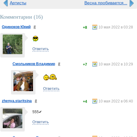
Артисты
Весна пробивается...
Комментарии (
16
)
Одиноков Юрий
#
10 мая 2022 в 03:28
+8
Ответить
Смольников Владимир
#
10 мая 2022 в 10:29
+7
Ответить
zhenya.staritsina
#
10 мая 2022 в 06:40
+4
555✔
Ответить