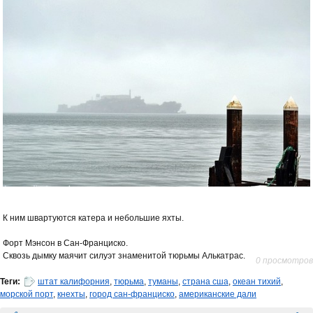
К ним швартуются катера и небольшие яхты.
Форт Мэнсон в Сан-Франциско.
Сквозь дымку маячит силуэт знаменитой тюрьмы Алькатрас.
0 просмотров
Теги:
штат калифорния
,
тюрьма
,
туманы
,
страна сша
,
океан тихий
,
морской порт
,
кнехты
,
город сан-франциско
,
американские дали