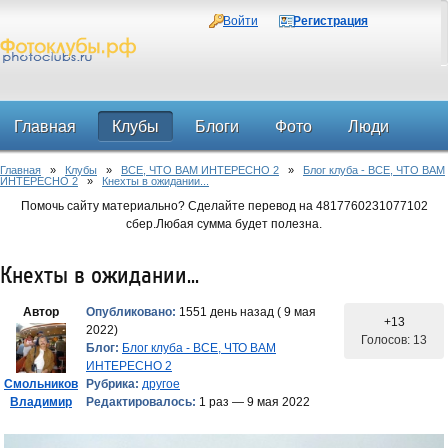
Войти
Регистрация
Главная
Клубы
Блоги
Фото
Люди
Главная
»
Клубы
»
ВСЕ, ЧТО ВАМ ИНТЕРЕСНО 2
»
Блог клуба - ВСЕ, ЧТО ВАМ
Форум
ИНТЕРЕСНО 2
»
Кнехты в ожидании...
Помочь сайту материально? Сделайте перевод на 4817760231077102
сбер.Любая сумма будет полезна.
Кнехты в ожидании...
Автор
Опубликовано:
1551 день назад ( 9 мая
+13
2022)
Голосов: 13
Блог:
Блог клуба - ВСЕ, ЧТО ВАМ
ИНТЕРЕСНО 2
Смольников
Рубрика:
другое
Владимир
Редактировалось:
1 раз — 9 мая 2022