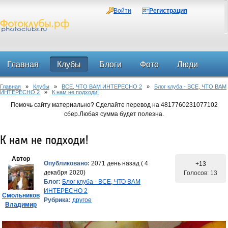
Войти
Регистрация
Главная
Клубы
Блоги
Фото
Люди
Главная
»
Клубы
»
ВСЕ, ЧТО ВАМ ИНТЕРЕСНО 2
»
Блог клуба - ВСЕ, ЧТО ВАМ
Форум
ИНТЕРЕСНО 2
»
К нам не подходи!
Помочь сайту материально? Сделайте перевод на 4817760231077102
сбер.Любая сумма будет полезна.
К нам не подходи!
Автор
Опубликовано:
2071 день назад ( 4
+13
декабря 2020)
Голосов: 13
Блог:
Блог клуба - ВСЕ, ЧТО ВАМ
ИНТЕРЕСНО 2
Смольников
Рубрика:
другое
Владимир