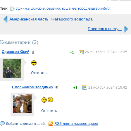
Теги:
сфинксы донские
,
семейка
,
кошачее
,
город екатеринбург
Американская часть Ниагарского водопада
Поселок в снегу...
Комментарии (
2
)
Одиноков Юрий
#
26 сентября 2024 в 13:35
+1
Ответить
Смольников Владимир
#
21 ноября 2024 в 19:42
+1
Ответить
Добавить комментарий
RSS-лента комментариев