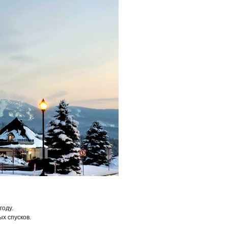
году.
х спусков.