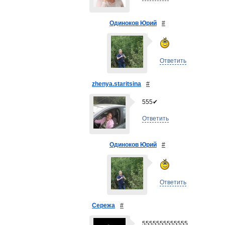
Одиноков Юрий
#
Ответить
zhenya.staritsina
#
555✔
Ответить
Одиноков Юрий
#
Ответить
Сережа
#
5555555555555