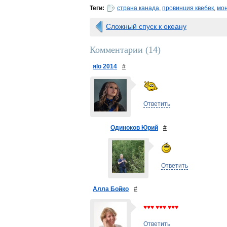
Теги:
страна канада
,
провинция квебек
,
мо
Сложный спуск к океану
Комментарии (
14
)
яlo 2014
#
Ответить
Одиноков Юрий
#
Ответить
Алла Бойко
#
♥♥♥ ♥♥♥ ♥♥♥
Ответить