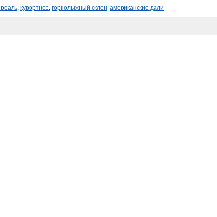
нреаль
,
курортное
,
горнолыжный склон
,
американские дали