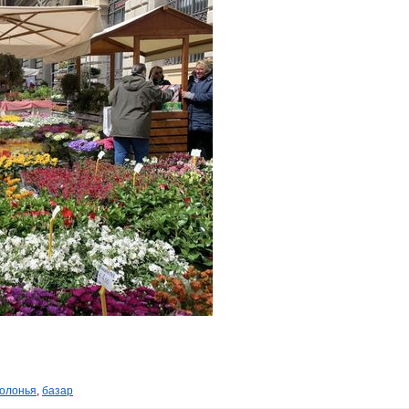
олонья
,
базар