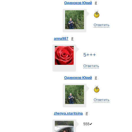
Одиноков Юрий
#
Ответить
anna987
#
5+++
Ответить
Одиноков Юрий
#
Ответить
zhenya.staritsina
#
555✔