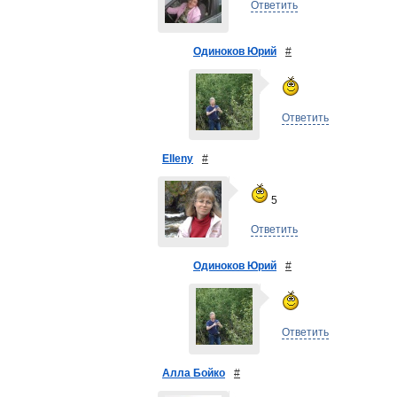
Ответить
Одиноков Юрий
#
Ответить
Elleny
#
5
Ответить
Одиноков Юрий
#
Ответить
Алла Бойко
#