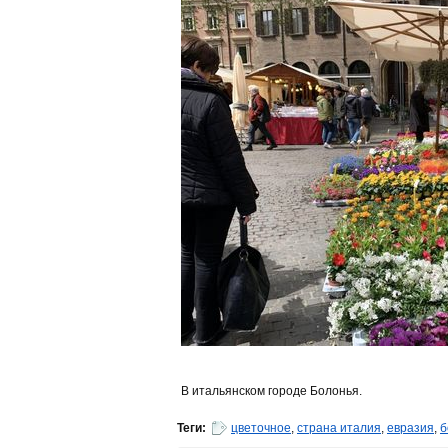
В итальянском городе Болонья.
Теги:
цветочное
,
страна италия
,
евразия
,
б