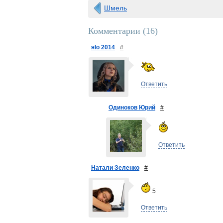
Шмель
Комментарии (
16
)
яlo 2014
#
Ответить
Одиноков Юрий
#
Ответить
Натали Зеленко
#
5
Ответить