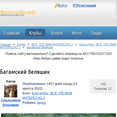
Войти
Регистрация
Главная
Клубы
Блоги
Фото
Люди
Главная
»
Клубы
»
ВСЕ, ЧТО ВАМ ИНТЕРЕСНО 2
»
Блог клуба - ВСЕ, ЧТО ВАМ
Форум
ИНТЕРЕСНО 2
»
Багамский беляшик
Помочь сайту материально? Сделайте перевод на 4817760231077102
сбер.Любая сумма будет полезна.
Багамский беляшик
Автор
Опубликовано:
1457 дней назад (13
+12
августа 2022)
Голосов: 12
Блог:
Блог клуба - ВСЕ, ЧТО ВАМ
ИНТЕРЕСНО 2
Смольников
Рубрика:
видео
Владимир