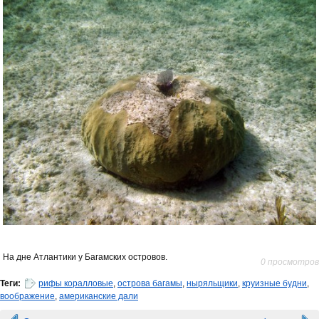
На дне Атлантики у Багамских островов.
0 просмотров
Теги:
рифы коралловые
,
острова багамы
,
ныряльщики
,
круизные будни
,
воображение
,
американские дали