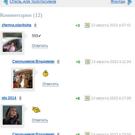
Отель для толстосумов
Фонтан
Комментарии (
12
)
zhenya.staritsina
#
13 августа 2022 в 07:41
+3
555✔
Ответить
Смольников Владимир
#
13 августа 2022 в 11:04
+5
Ответить
яlo 2014
#
13 августа 2022 в 17:08
+8
Ответить
Смольников Владимир
#
13 августа 2022 в 23:04