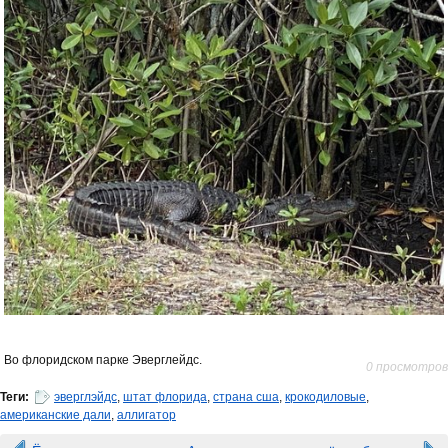
Во флоридском парке Эверглейдс.
0 просмотров
Теги:
эверглэйдс
,
штат флорида
,
страна сша
,
крокодиловые
,
американские дали
,
аллигатор