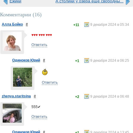
Ёжики
А столики у озера ещё свободны...
Комментарии (
16
)
Алла Бойко
#
9 декабря 2024 в 05:34
+11
♥♥♥ ♥♥♥ ♥♥♥
Ответить
Одиноков Юрий
#
9 декабря 2024 в 06:25
+1
Ответить
zhenya.staritsina
#
9 декабря 2024 в 06:48
+2
555✔
Ответить
Одиноков Юрий
#
9 декабря 2024 в 13:45
+1