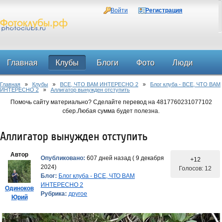
Войти
Регистрация
Главная
Клубы
Блоги
Фото
Люди
Главная
»
Клубы
»
ВСЕ, ЧТО ВАМ ИНТЕРЕСНО 2
»
Блог клуба - ВСЕ, ЧТО ВАМ
Форум
ИНТЕРЕСНО 2
»
Аллигатор вынужден отступить
Помочь сайту материально? Сделайте перевод на 4817760231077102
сбер.Любая сумма будет полезна.
Аллигатор вынужден отступить
Автор
Опубликовано:
607 дней назад ( 9 декабря
+12
2024)
Голосов: 12
Блог:
Блог клуба - ВСЕ, ЧТО ВАМ
ИНТЕРЕСНО 2
Одиноков
Рубрика:
другое
Юрий