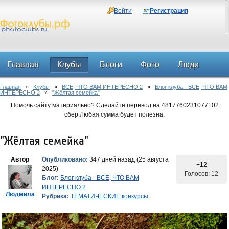
Войти
Регистрация
Главная
Клубы
Блоги
Фото
Люди
Главная
»
Клубы
»
ВСЕ, ЧТО ВАМ ИНТЕРЕСНО 2
»
Блог клуба - ВСЕ, ЧТО ВАМ
Форум
ИНТЕРЕСНО 2
»
"Жёлтая семейка"
Помочь сайту материально? Сделайте перевод на 4817760231077102
сбер.Любая сумма будет полезна.
"Жёлтая семейка"
Автор
Опубликовано:
347 дней назад (25 августа
+12
2025)
Голосов: 12
Блог:
Блог клуба - ВСЕ, ЧТО ВАМ
ИНТЕРЕСНО 2
Людмила
Рубрика:
ТЕМАТИЧЕСКИЕ конкурсы