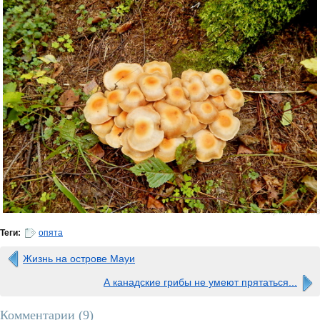
0 просмотров
Теги:
опята
Жизнь на острове Мауи
А канадские грибы не умеют прятаться...
Комментарии (
9
)