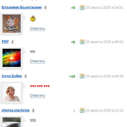
Владимир Вылегжанин
#
25 августа 2025 в 04:51
+5
Ответить
PRP
#
25 августа 2025 в 08:02
+8
!!!!!!
Ответить
Алла Бойко
#
25 августа 2025 в 08:38
+10
♥♥♥ ♥♥♥ ♥♥♥
Ответить
zhenya.staritsina
#
25 августа 2025 в 10:13
0
555