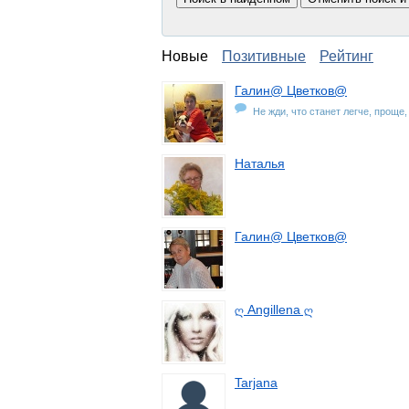
Новые
Позитивные
Рейтинг
Галин@ Цветков@
Не жди, что станет легче, проще
Наталья
Галин@ Цветков@
ღ Angillena ღ
Tarjana