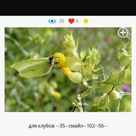
28
6
для клубов --35--смайл--102--56--