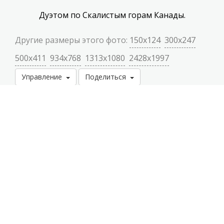
Дуэтом по Скалистым горам Канады.
Другие размеры этого фото:
150x124
300x247
500x411
934x768
1313x1080
2428x1997
Управление
Поделиться
Скачать
Разместил
Одиноков Юрий
. Альбом
Люди вокруг нас
Теги:
горы
,
америка
,
камни
,
канада
,
скалы
,
банф
,
скалистые горы
,
альберта
,
банфф
Войдите
или
Регистрация
для комментирования и добавления фото