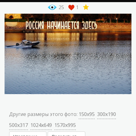
25
1
Другие размеры этого фото:
150x95
300x190
500x317
1024x649
1570x995