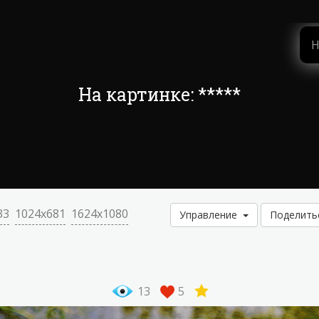
На картинке: *****
33
1024x681
1624x1080
Управление
Поделит
13
5