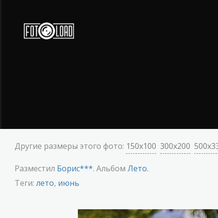
Другие размеры этого фото:
150x100
300x200
500x3
Разместил
Борис***
. Альбом
Лето.
Теги:
лето
,
июнь