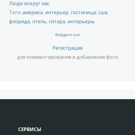
Люди вокруг нас
Теги:
америка
,
интерьер
,
гостиница
,
сша
,
флорида
,
отель
,
гитара
,
интерьеры
Войдите
или
Регистрация
для комментирования и добавления фото
СЕРВИСЫ