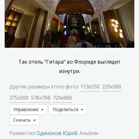
Так отель "Гитара" во Флориде выглядит
изнутри.
Другие размеры этого фото:
113x150
225x300
375x500
576x768
720x960
Управление
Поделиться
Скачать
Разместил
Одиноков Юрий
. Альбом