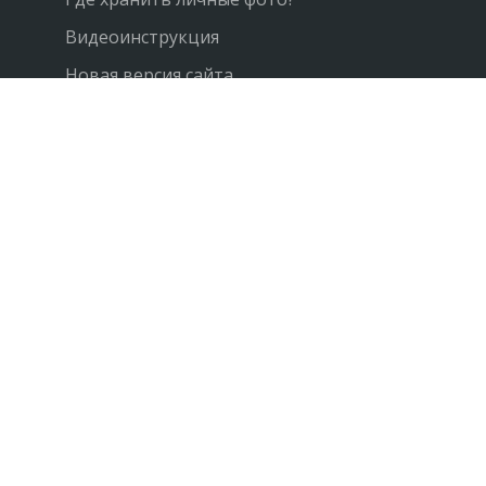
Видеоинструкция
Новая версия сайта
ПОКАЗАТЕЛИ САЙТА
Фото: +1017744
Пользователей: +4205
Посещаемость: + 77000/мес
НАПИШИТЕ НАМ
Реклама на сайте