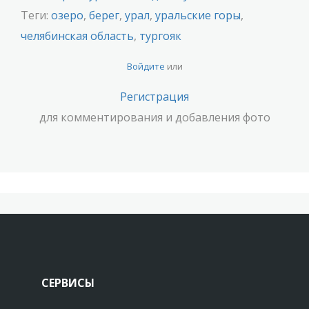
Теги:
озеро
,
берег
,
урал
,
уральские горы
,
челябинская область
,
тургояк
Войдите
или
Регистрация
для комментирования и добавления фото
СЕРВИСЫ