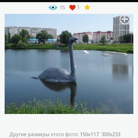
15
1
Другие размеры этого фото:
150x117
300x233