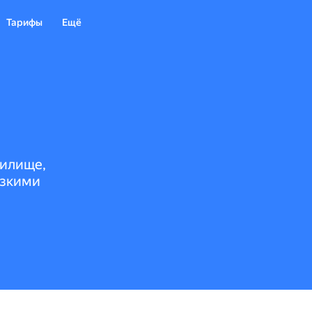
Тарифы
Ещё
нилище,
изкими