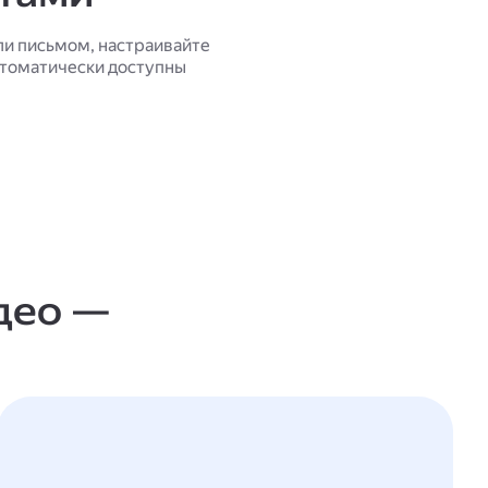
ли письмом, настраивайте
втоматически доступны
део —