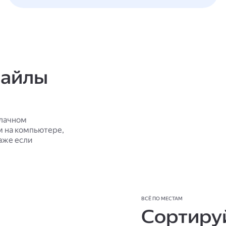
файлы
блачном
м на компьютере,
аже если
ВСЁ ПО МЕСТАМ
Сортируй