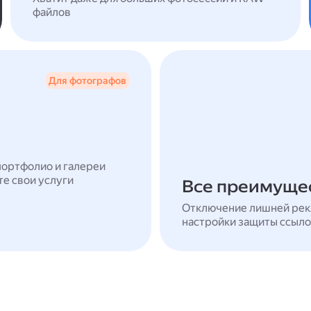
файлов
Для фотографов
портфолио и галереи
те свои услуги
Все преимущес
Отключение лишней рек
настройки защиты ссыло