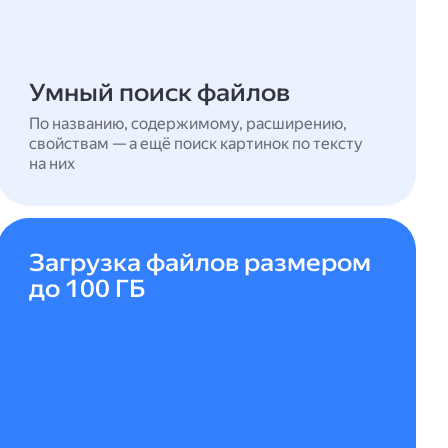
Умный поиск файлов
По названию, содержимому, расширению,
свойствам — а ещё поиск картинок по тексту
на них
Загрузка файлов размером
до 100 ГБ