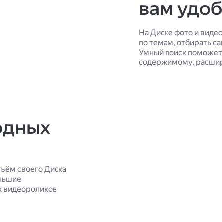
вам удо
На Диске фото и виде
по темам, отбирать с
Умный поиск поможет 
содержимому, расшир
одных
ъём своего Диска
ольшие
х видеороликов