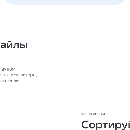
файлы
блачном
м на компьютере,
аже если
ВСЁ ПО МЕСТАМ
Сортируй