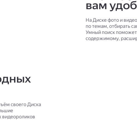
вам удо
На Диске фото и виде
по темам, отбирать с
Умный поиск поможет 
содержимому, расшир
одных
ъём своего Диска
ольшие
х видеороликов