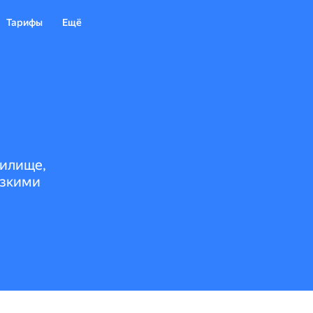
Тарифы
Ещё
нилище,
изкими