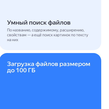
Умный поиск файлов
По названию, содержимому, расширению,
свойствам — а ещё поиск картинок по тексту
на них
Загрузка файлов размером
до 100 ГБ