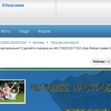
Регистрация
Фото
Люди
Форум
ТОЛЬКО КОНКУРСЫ)
»
Дипломы
»
"Дело мастера боится"
 материально? Сделайте перевод на 4817760231077102 сбер.Любая сумма б
Рейтинг:
+2