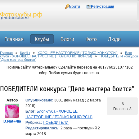
Войти
Регистрация
Главная
Клубы
Блоги
Фото
Люди
Главная
»
Клубы
»
ХОРОШЕЕ НАСТРОЕНИЕ ( ТОЛЬКО КОНКУРСЫ)
»
Блог
Форум
клуба - ХОРОШЕЕ НАСТРОЕНИЕ ( ТОЛЬКО КОНКУРСЫ)
»
ПОБЕДИТЕЛИ конкурса
"Дело мастера боится"
Помочь сайту материально? Сделайте перевод на 4817760231077102
сбер.Любая сумма будет полезна.
ПОБЕДИТЕЛИ конкурса "Дело мастера боится"
Автор
Опубликовано:
3081 день назад ( 2 марта
+8
2018)
Голосов: 8
Блог:
Блог клуба - ХОРОШЕЕ
НАСТРОЕНИЕ ( ТОЛЬКО КОНКУРСЫ)
D.Nat@lia
Рубрика:
ПОБЕДИТЕЛИ
Редактировалось:
2 раза — последний 2
марта 2018