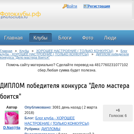
Войти
Регистрация
Главная
Клубы
Блоги
Фото
Люди
Главная
»
Клубы
»
ХОРОШЕЕ НАСТРОЕНИЕ ( ТОЛЬКО КОНКУРСЫ)
»
Блог
Форум
клуба - ХОРОШЕЕ НАСТРОЕНИЕ ( ТОЛЬКО КОНКУРСЫ)
»
ДИПЛОМ победителя
конкурса "Дело мастера боится"
Помочь сайту материально? Сделайте перевод на 4817760231077102
сбер.Любая сумма будет полезна.
ДИПЛОМ победителя конкурса "Дело мастера
боится"
Автор
Опубликовано:
3081 день назад ( 2 марта
+6
2018)
Голосов: 6
Блог:
Блог клуба - ХОРОШЕЕ
НАСТРОЕНИЕ ( ТОЛЬКО КОНКУРСЫ)
D.Nat@lia
Рубрика:
ДИПЛОМЫ